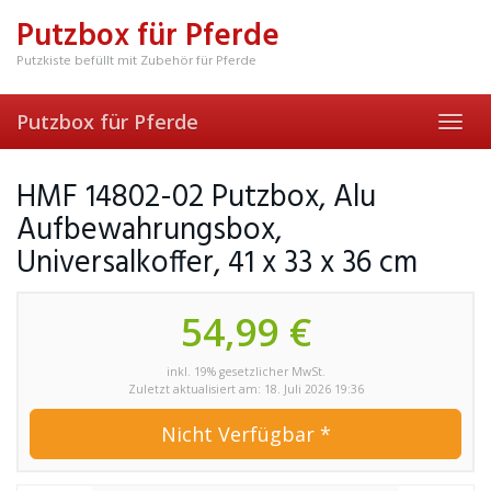
Skip
Putzbox für Pferde
to
main
Putzkiste befüllt mit Zubehör für Pferde
content
Putzbox für Pferde
Toggl
navig
HMF 14802-02 Putzbox, Alu
Aufbewahrungsbox,
Universalkoffer, 41 x 33 x 36 cm
54,99 €
inkl. 19% gesetzlicher MwSt.
Zuletzt aktualisiert am: 18. Juli 2026 19:36
Nicht Verfügbar *