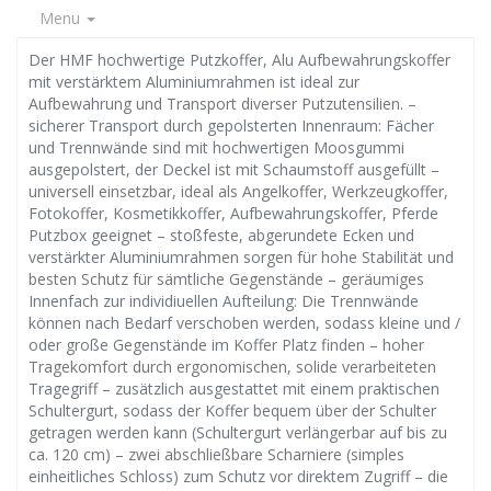
Menu
Der HMF hochwertige Putzkoffer, Alu Aufbewahrungskoffer
mit verstärktem Aluminiumrahmen ist ideal zur
Aufbewahrung und Transport diverser Putzutensilien. –
sicherer Transport durch gepolsterten Innenraum: Fächer
und Trennwände sind mit hochwertigen Moosgummi
ausgepolstert, der Deckel ist mit Schaumstoff ausgefüllt –
universell einsetzbar, ideal als Angelkoffer, Werkzeugkoffer,
Fotokoffer, Kosmetikkoffer, Aufbewahrungskoffer, Pferde
Putzbox geeignet – stoßfeste, abgerundete Ecken und
verstärkter Aluminiumrahmen sorgen für hohe Stabilität und
besten Schutz für sämtliche Gegenstände – geräumiges
Innenfach zur individiuellen Aufteilung: Die Trennwände
können nach Bedarf verschoben werden, sodass kleine und /
oder große Gegenstände im Koffer Platz finden – hoher
Tragekomfort durch ergonomischen, solide verarbeiteten
Tragegriff – zusätzlich ausgestattet mit einem praktischen
Schultergurt, sodass der Koffer bequem über der Schulter
getragen werden kann (Schultergurt verlängerbar auf bis zu
ca. 120 cm) – zwei abschließbare Scharniere (simples
einheitliches Schloss) zum Schutz vor direktem Zugriff – die