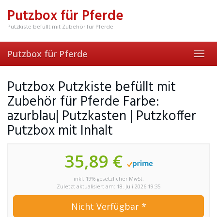
Skip
Putzbox für Pferde
to
main
Putzkiste befüllt mit Zubehör für Pferde
content
Putzbox für Pferde
Toggl
navig
Putzbox Putzkiste befüllt mit
Zubehör für Pferde Farbe:
azurblau| Putzkasten | Putzkoffer
Putzbox mit Inhalt
35,89 €
inkl. 19% gesetzlicher MwSt.
Zuletzt aktualisiert am: 18. Juli 2026 19:35
Nicht Verfügbar *